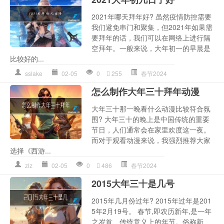
2021年哪天拜年好? 虽然疫情防控需要
我们避免串门和聚集，但2021年如果需
要拜年的话，我们可以在网络上进行隔
空拜年。一般来说，大年初一的早晨是
比较好的...
sslake
02-05
0
255
春节2024
怎么制作大年三十拜年动漫
大年三十那一晚看什么动漫比较符合氛
围? 大年三十的晚上是中国传统的重要
节日，人们通常会在家里欢度这一夜。
而对于观看动漫来说，我强烈推荐大家
选择《西游...
zlz
02-05
0
486
春节2024
2015大年三十是几号
2015年几月份过年? 2015年过年是201
5年2月19号。 春节,即农历新年,是一年
之岁首、传统意义上的年节。俗称新