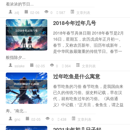
着浓浓的节日...
zdj
02-06
0
587
文章列表
2018今年过年几号
2018年春节具体日期 2018年春节是2月
16日，星期五，农历戊戌年正月初一。
春节，又称农历新年、旧历年或新年，
是中华民族最隆重的传统节日。春节一
般指除夕...
sslake
02-05
0
364
文章列表
过年吃鱼是什么寓意
春节吃鱼的习俗 春节吃鱼，是我国由来
已久的传统习俗。据史料记载，早在汉
代，就有吃鱼过年的习俗。《风俗通
义》中记载：“正月旦，食鱼生，谓之益
寿。”南北...
gnc
02-05
0
438
文章列表
2021大年初几日子好