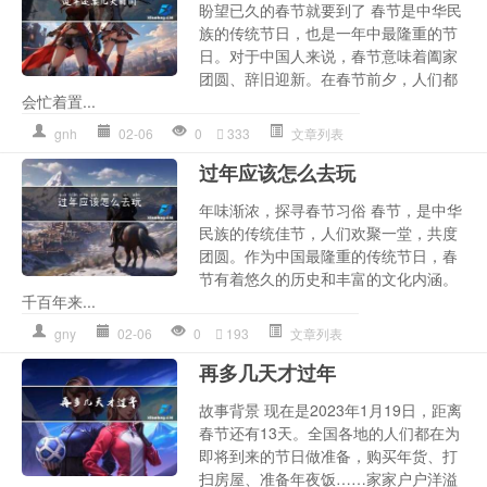
盼望已久的春节就要到了 春节是中华民
族的传统节日，也是一年中最隆重的节
日。对于中国人来说，春节意味着阖家
团圆、辞旧迎新。在春节前夕，人们都
会忙着置...
gnh
02-06
0
333
文章列表
过年应该怎么去玩
年味渐浓，探寻春节习俗 春节，是中华
民族的传统佳节，人们欢聚一堂，共度
团圆。作为中国最隆重的传统节日，春
节有着悠久的历史和丰富的文化内涵。
千百年来...
gny
02-06
0
193
文章列表
再多几天才过年
故事背景 现在是2023年1月19日，距离
春节还有13天。全国各地的人们都在为
即将到来的节日做准备，购买年货、打
扫房屋、准备年夜饭……家家户户洋溢