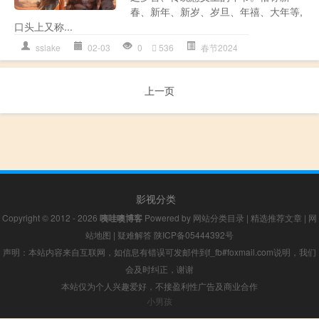
春、新年、新岁、岁旦、年禧、大年等,
口头上又称...
sslake
02-03
0
536
春节2024
上一页
影视分类
Copyright © 2012 - 2026
咦哇噢博客
Powered by
网站分类目录
|
精选推荐文章
|
网
站地图
|
疑难解答
陕ICP备05444392号
声明：本站内容来自互联网，如信息有错误可发邮件到f_fb#foxmail.com说明，我们
会及时纠正，谢谢
本站仅为个人兴趣爱好，不接盈利性广告及商业合作
小男孩