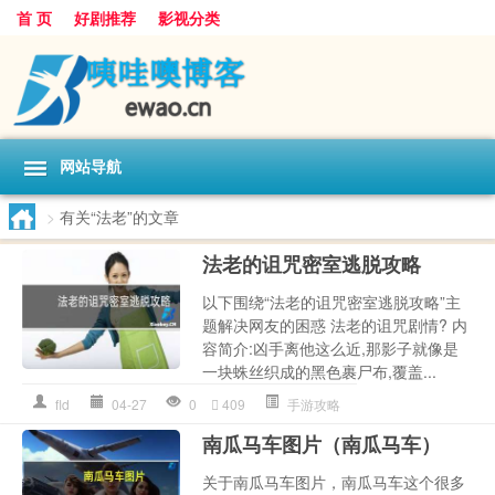
首 页
好剧推荐
影视分类
网站导航
>
有关“法老”的文章
法老的诅咒密室逃脱攻略
以下围绕“法老的诅咒密室逃脱攻略”主
题解决网友的困惑 法老的诅咒剧情? 内
容简介:凶手离他这么近,那影子就像是
一块蛛丝织成的黑色裹尸布,覆盖...
fld
04-27
0
409
手游攻略
南瓜马车图片（南瓜马车）
关于南瓜马车图片，南瓜马车这个很多