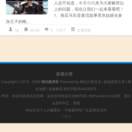
人还不知道，今天小六来为大家解答以
上的问题，现在让我们一起来看看吧！
1、南瓜马车是童话故事里灰姑娘去参
加王子的晚...
ng
03-26
0
317
文章列表
影视分类
Copyright © 2012 - 2026
咦哇噢博客
Powered by
网站分类目录
|
精选推荐文章
|
网
站地图
|
疑难解答
陕ICP备05444392号
声明：本站内容来自互联网，如信息有错误可发邮件到f_fb#foxmail.com说明，我们
会及时纠正，谢谢
本站仅为个人兴趣爱好，不接盈利性广告及商业合作
小男孩