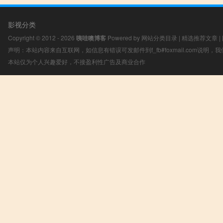
影视分类
Copyright © 2012 - 2026
咦哇噢博客
Powered by
网站分类目录
|
精选推荐文章
|
声明：本站内容来自互联网，如信息有错误可发邮件到f_fb#foxmail.com说明
本站仅为个人兴趣爱好，不接盈利性广告及商业合作