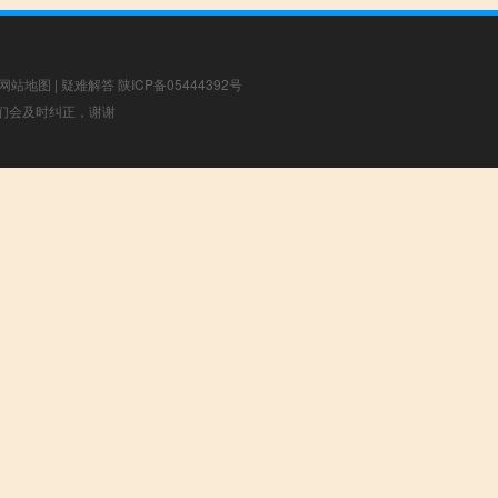
网站地图
|
疑难解答
陕ICP备05444392号
，我们会及时纠正，谢谢