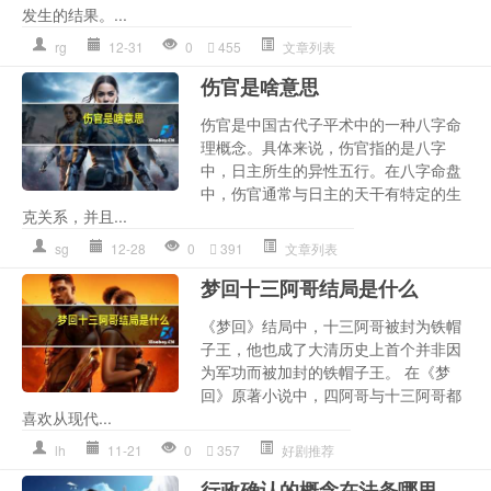
发生的结果。...
rg
12-31
0
455
文章列表
伤官是啥意思
伤官是中国古代子平术中的一种八字命
理概念。具体来说，伤官指的是八字
中，日主所生的异性五行。在八字命盘
中，伤官通常与日主的天干有特定的生
克关系，并且...
sg
12-28
0
391
文章列表
梦回十三阿哥结局是什么
《梦回》结局中，十三阿哥被封为铁帽
子王，他也成了大清历史上首个并非因
为军功而被加封的铁帽子王。 在《梦
回》原著小说中，四阿哥与十三阿哥都
喜欢从现代...
lh
11-21
0
357
好剧推荐
行政确认的概念在法条哪里