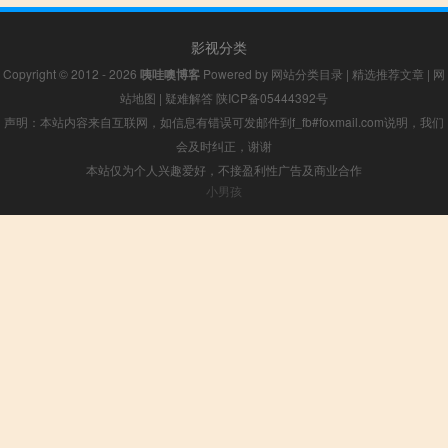
影视分类
Copyright © 2012 - 2026
咦哇噢博客
Powered by
网站分类目录
|
精选推荐文章
|
网
站地图
|
疑难解答
陕ICP备05444392号
声明：本站内容来自互联网，如信息有错误可发邮件到f_fb#foxmail.com说明，我们
会及时纠正，谢谢
本站仅为个人兴趣爱好，不接盈利性广告及商业合作
小男孩