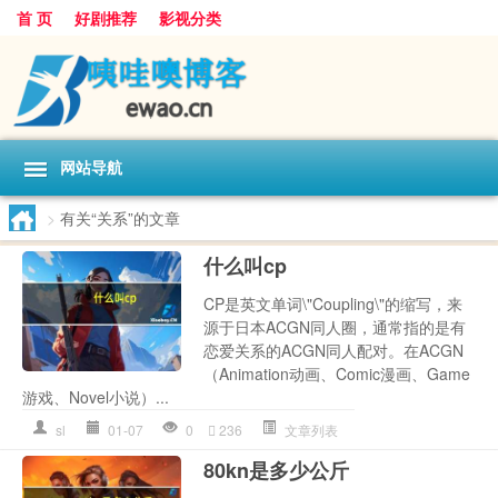
首 页
好剧推荐
影视分类
网站导航
>
有关“关系”的文章
什么叫cp
CP是英文单词\"Coupling\"的缩写，来
源于日本ACGN同人圈，通常指的是有
恋爱关系的ACGN同人配对。在ACGN
（Animation动画、Comic漫画、Game
游戏、Novel小说）...
sl
01-07
0
236
文章列表
80kn是多少公斤