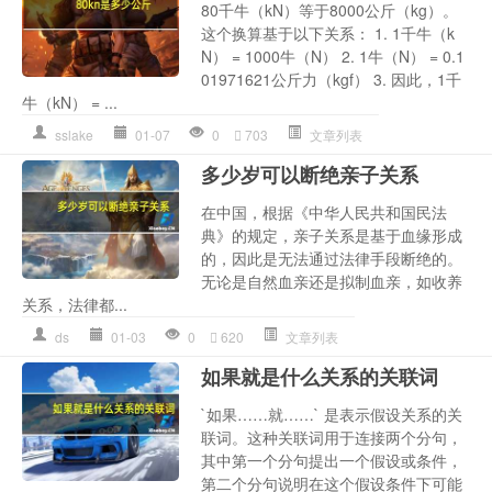
80千牛（kN）等于8000公斤（kg）。
这个换算基于以下关系： 1. 1千牛（k
N） = 1000牛（N） 2. 1牛（N） = 0.1
01971621公斤力（kgf） 3. 因此，1千
牛（kN） = ...
sslake
01-07
0
703
文章列表
多少岁可以断绝亲子关系
在中国，根据《中华人民共和国民法
典》的规定，亲子关系是基于血缘形成
的，因此是无法通过法律手段断绝的。
无论是自然血亲还是拟制血亲，如收养
关系，法律都...
ds
01-03
0
620
文章列表
如果就是什么关系的关联词
`如果……就……` 是表示假设关系的关
联词。这种关联词用于连接两个分句，
其中第一个分句提出一个假设或条件，
第二个分句说明在这个假设条件下可能