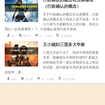
（行政确认的概念）
关于行政确认的概念在法条哪里，行政
确认的概念这个很多人还不知道，今天
小六来为大家解答以上的问题，现在让
我们一起来看看吧！ 1、行政确认是指行政主体依...
xz
03-07
0
283
生活助理
王小媳妇三莲多大年龄
三莲又开始干活了，现实中和强势婆婆
关系，能像镜头中那样和谐吗? 婆媳之
间的相处关系一直以来都是社会上热议
的话题，因为家庭关系的复杂性和情感
的纷争，婆...
wxx
02-06
0
999
春节2024