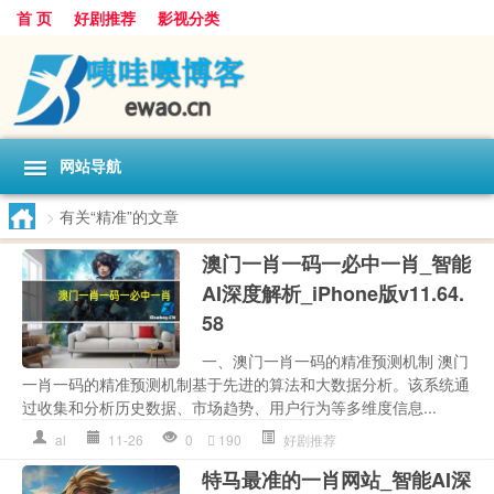
首 页
好剧推荐
影视分类
网站导航
>
有关“精准”的文章
澳门一肖一码一必中一肖_智能
AI深度解析_iPhone版v11.64.
58
一、澳门一肖一码的精准预测机制 澳门
一肖一码的精准预测机制基于先进的算法和大数据分析。该系统通
过收集和分析历史数据、市场趋势、用户行为等多维度信息...
al
11-26
0
190
好剧推荐
特马最准的一肖网站_智能AI深