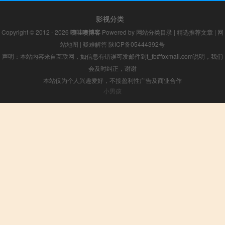
影视分类
Copyright © 2012 - 2026
咦哇噢博客
Powered by
网站分类目录
|
精选推荐文章
|
网
站地图
|
疑难解答
陕ICP备05444392号
声明：本站内容来自互联网，如信息有错误可发邮件到f_fb#foxmail.com说明，我们
会及时纠正，谢谢
本站仅为个人兴趣爱好，不接盈利性广告及商业合作
小男孩