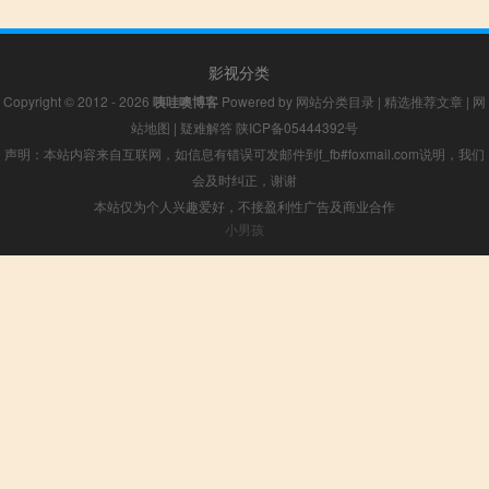
影视分类
Copyright © 2012 - 2026
咦哇噢博客
Powered by
网站分类目录
|
精选推荐文章
|
网
站地图
|
疑难解答
陕ICP备05444392号
声明：本站内容来自互联网，如信息有错误可发邮件到f_fb#foxmail.com说明，我们
会及时纠正，谢谢
本站仅为个人兴趣爱好，不接盈利性广告及商业合作
小男孩