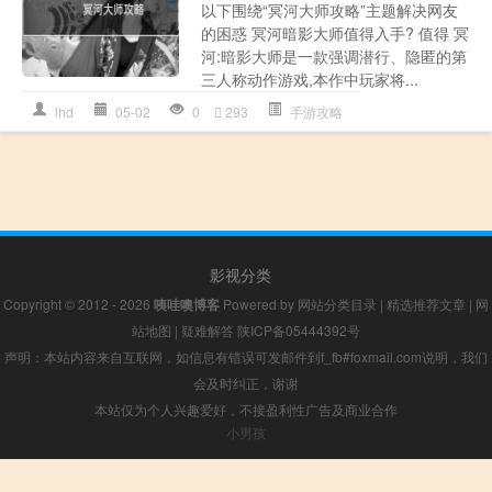
以下围绕“冥河大师攻略”主题解决网友
的困惑 冥河暗影大师值得入手? 值得 冥
河:暗影大师是一款强调潜行、隐匿的第
三人称动作游戏,本作中玩家将...
lhd
05-02
0
293
手游攻略
影视分类
Copyright © 2012 - 2026
咦哇噢博客
Powered by
网站分类目录
|
精选推荐文章
|
网
站地图
|
疑难解答
陕ICP备05444392号
声明：本站内容来自互联网，如信息有错误可发邮件到f_fb#foxmail.com说明，我们
会及时纠正，谢谢
本站仅为个人兴趣爱好，不接盈利性广告及商业合作
小男孩