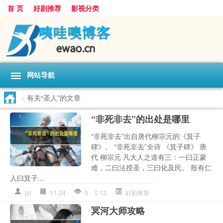
首 页
好剧推荐
影视分类
网站导航
>
有关“圣人”的文章
“非死非去”的出处是哪里
“非死非去”出自唐代柳宗元的《箕子
碑》。 “非死非去”全诗 《箕子碑》 唐
代 柳宗元 凡大人之道有三：一曰正蒙
难，二曰法授圣，三曰化及民。 殷有仁
人曰箕子...
jzf
11-24
0
13
好剧推荐
冥河大师攻略