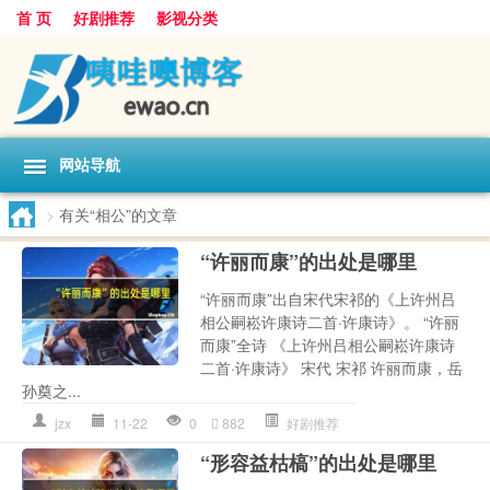
首 页
好剧推荐
影视分类
网站导航
>
有关“相公”的文章
“许丽而康”的出处是哪里
“许丽而康”出自宋代宋祁的《上许州吕
相公嗣崧许康诗二首·许康诗》。 “许丽
而康”全诗 《上许州吕相公嗣崧许康诗
二首·许康诗》 宋代 宋祁 许丽而康，岳
孙奠之...
jzx
11-22
0
882
好剧推荐
“形容益枯槁”的出处是哪里