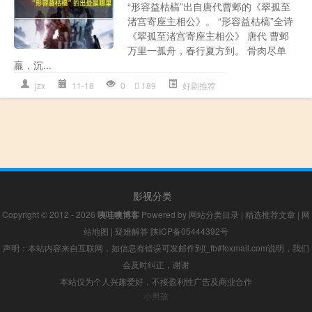
“形容益枯槁”出自唐代曹邺的《翠孤至
渚宫寄座主相公》。 “形容益枯槁”全诗
《翠孤至渚宫寄座主相公》 唐代 曹邺
万里一孤舟，春行夏方到。 骨肉尽单
羸，沉...
jzx
11-18
0
189
好剧推荐
影视分类
Copyright © 2012 - 2026
咦哇噢博客
Powered by
网站分类目录
|
精选推荐文章
|
网
站地图
|
疑难解答
陕ICP备05444392号
声明：本站内容来自互联网，如信息有错误可发邮件到f_fb#foxmail.com说明，我们
会及时纠正，谢谢
本站仅为个人兴趣爱好，不接盈利性广告及商业合作
小男孩