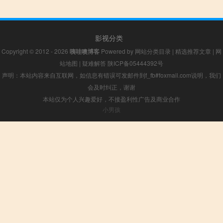
影视分类
Copyright © 2012 - 2026
咦哇噢博客
Powered by
网站分类目录
|
精选推荐文章
|
网
站地图
|
疑难解答
陕ICP备05444392号
声明：本站内容来自互联网，如信息有错误可发邮件到f_fb#foxmail.com说明，我们
会及时纠正，谢谢
本站仅为个人兴趣爱好，不接盈利性广告及商业合作
小男孩