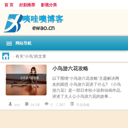
首 页
好剧推荐
影视分类
网站导航
>
有关“小鸟”的文章
小鸟游六花攻略
以下围绕“小鸟游六花攻略”主题解决网
友的困惑 小鸟游六花讲了什么? 《小鸟
游六花》是一部日本轻小说和动画作品,
讲述了主人公小鸟游六花的故事...
xny
04-28
0
287
手游攻略