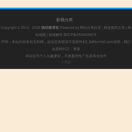
影视分类
Copyright © 2012 - 2026
咦哇噢博客
Powered by
网站分类目录
|
精选推荐文章
|
网
站地图
|
疑难解答
陕ICP备05444392号
声明：本站内容来自互联网，如信息有错误可发邮件到f_fb#foxmail.com说明，我们
会及时纠正，谢谢
本站仅为个人兴趣爱好，不接盈利性广告及商业合作
小男孩