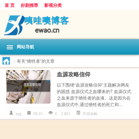
首 页
好剧推荐
影视分类
网站导航
>
有关“牺牲者”的文章
血源攻略信仰
以下围绕“血源攻略信仰”主题解决网友
的困惑 血源仪式之血哪来的? 血源仪式
之血来源于牺牲者的血液。这是因为在
血源仪式中,通过牺牲者的死亡和...
xyg
05-01
0
801
手游攻略