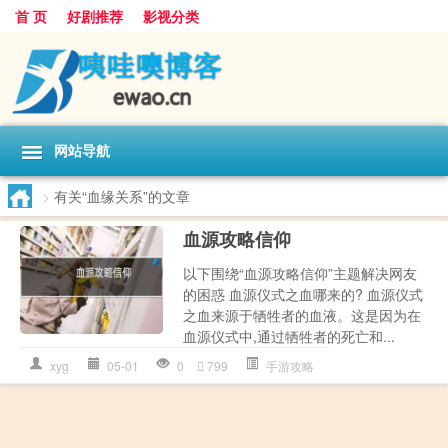
首 页
好剧推荐
影视分类
网站导航
>
有关“血缘关系”的文章
血源攻略信仰
以下围绕“血源攻略信仰”主题解决网友
的困惑 血源仪式之血哪来的? 血源仪式
之血来源于牺牲者的血液。这是因为在
血源仪式中,通过牺牲者的死亡和...
xyg
05-01
0
799
手游攻略