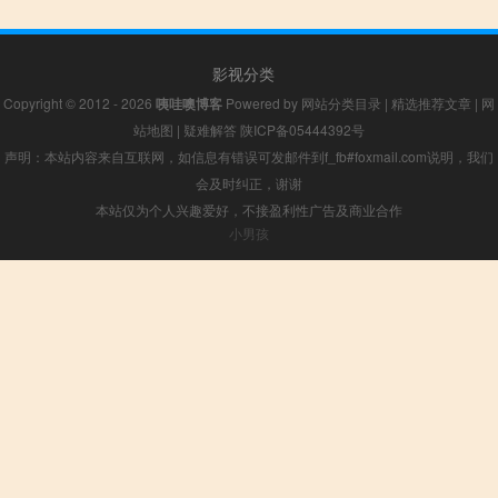
影视分类
Copyright © 2012 - 2026
咦哇噢博客
Powered by
网站分类目录
|
精选推荐文章
|
网
站地图
|
疑难解答
陕ICP备05444392号
声明：本站内容来自互联网，如信息有错误可发邮件到f_fb#foxmail.com说明，我们
会及时纠正，谢谢
本站仅为个人兴趣爱好，不接盈利性广告及商业合作
小男孩