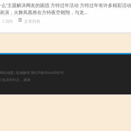
什么”主题解决网友的困惑 方特过年活动 方特过年有许多精彩活
表演，火舞凤凰将在方特夜空翱翔，与龙...
225
文章列表
网站地图
|
疑难解答
陕ICP备05444392号
，我们会及时纠正，谢谢