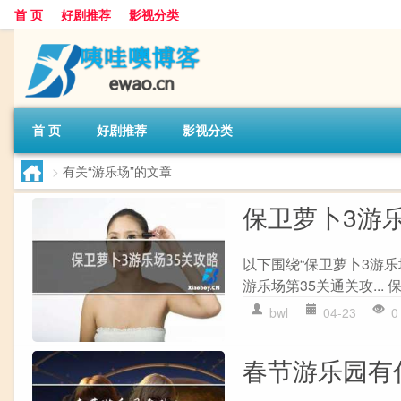
首 页
好剧推荐
影视分类
首 页
好剧推荐
影视分类
>
有关“游乐场”的文章
保卫萝卜3游乐
以下围绕“保卫萝卜3游乐
游乐场第35关通关攻... 
bwl
04-23
0
春节游乐园有