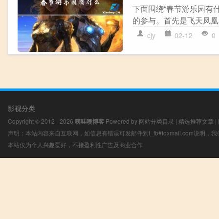
下面围绕“春节游乐园有
的参与。首先是飞天凤凰
cjy
02-12
0
影视分类
Copyright © 2012 - 2026
咦哇噢博客
Powered by
网站分类目录
|
精选推荐文章
|
声明：本站内容来自互联网，如信息有错误可发邮件到f_fb#foxmail.com说明
本站仅为个人兴趣爱好，不接盈利性广告及商业合作