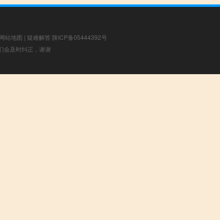
网站地图
|
疑难解答
陕ICP备05444392号
，我们会及时纠正，谢谢