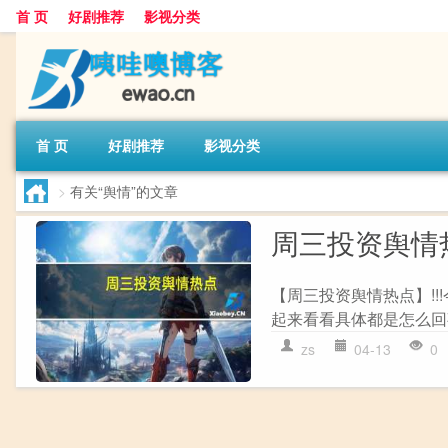
首 页
好剧推荐
影视分类
首 页
好剧推荐
影视分类
>
有关“舆情”的文章
周三投资舆情
【周三投资舆情热点】!
起来看看具体都是怎么回事
zs
04-13
0