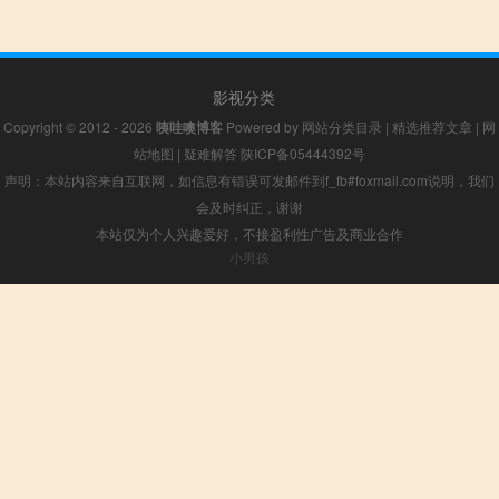
影视分类
Copyright © 2012 - 2026
咦哇噢博客
Powered by
网站分类目录
|
精选推荐文章
|
网
站地图
|
疑难解答
陕ICP备05444392号
声明：本站内容来自互联网，如信息有错误可发邮件到f_fb#foxmail.com说明，我们
会及时纠正，谢谢
本站仅为个人兴趣爱好，不接盈利性广告及商业合作
小男孩