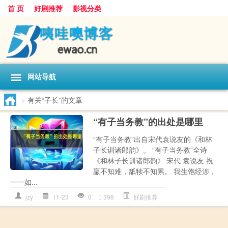
首 页
好剧推荐
影视分类
网站导航
>
有关“子长”的文章
“有子当务教”的出处是哪里
“有子当务教”出自宋代袁说友的《和林
子长训诸郎韵》。 “有子当务教”全诗
《和林子长训诸郎韵》 宋代 袁说友 祝
臝不知难，舐犊不知累。 我生饱经涉，
一一如...
jzy
11-23
0
398
好剧推荐