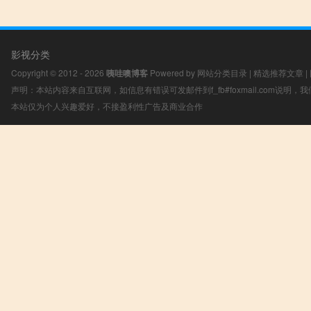
影视分类
Copyright © 2012 - 2026
咦哇噢博客
Powered by
网站分类目录
|
精选推荐文章
|
声明：本站内容来自互联网，如信息有错误可发邮件到f_fb#foxmail.com说明
本站仅为个人兴趣爱好，不接盈利性广告及商业合作