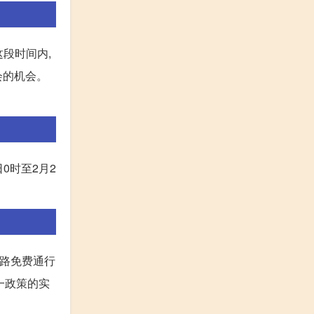
段时间内,
会的机会。
日0时至2月2
公路免费通行
一政策的实