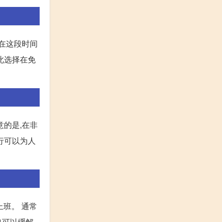
在这段时间
此选择在免
意的是,在非
行可以为人
上班。 通常
也可以缓解