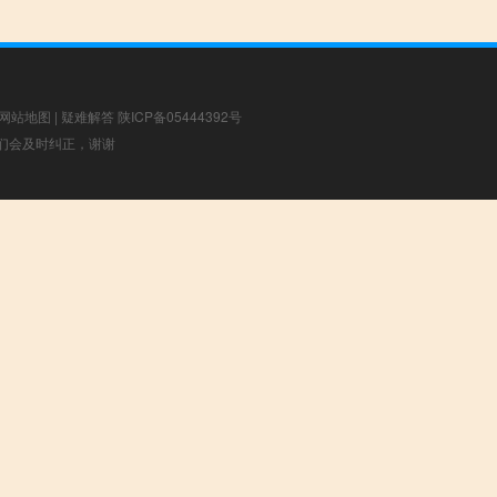
网站地图
|
疑难解答
陕ICP备05444392号
，我们会及时纠正，谢谢