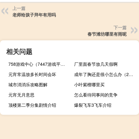
上一篇
老师给孩子拜年有用吗
下一篇
春节潍坊哪里有雨呢
相关问题
758游戏中心（7447游戏平台）
厂里面春节放几天假啊
元宵常温放多长时间会坏
成年了胸还是很小怎么办（21岁胸部还会大吗）
城市消消乐攻略图解
小叶紫檀哪里买
元宵无月意思
怎么看待同事间的竞争
顶楼第二季分集剧情介绍
爆裂飞车3飞车介绍