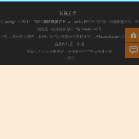
影视分类
Copyright © 2012 - 2026
咦哇噢博客
Powered by
网站分类目录
|
精选推荐文章
|
网
站地图
|
疑难解答
陕ICP备05444392号
声明：本站内容来自互联网，如信息有错误可发邮件到f_fb#foxmail.com说明，我们
会及时纠正，谢谢
本站仅为个人兴趣爱好，不接盈利性广告及商业合作
小男孩