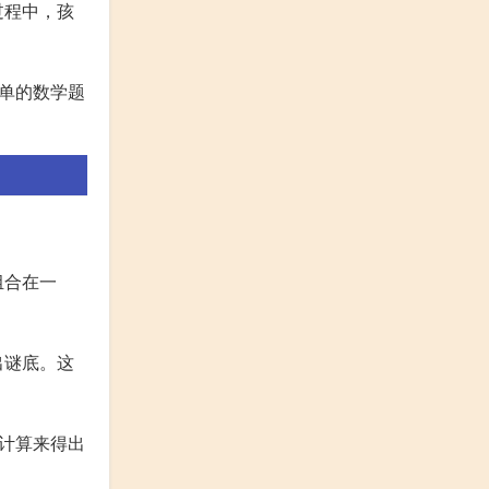
过程中，孩
单的数学题
组合在一
出谜底。这
计算来得出