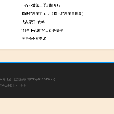
不得不爱第二季剧情介绍
腾讯代理魔力宝贝（腾讯代理魔兽世界）
成吉思汗2攻略
“何事下矶来”的出处是哪里
拜年兔创意美术
网站地图
|
疑难解答
陕ICP备05444392号
，我们会及时纠正，谢谢