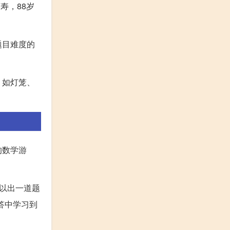
寿，88岁
题目难度的
，如灯笼、
的数学游
以出一道题
答中学习到