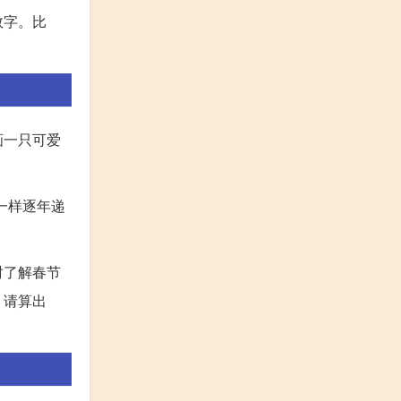
数字。比
画一只可爱
一样逐年递
时了解春节
？请算出