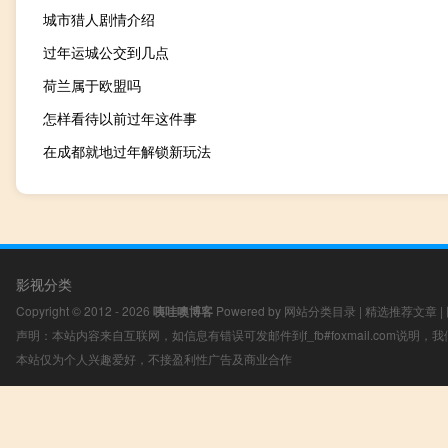
城市猎人剧情介绍
过年运城公交到几点
荷兰属于欧盟吗
怎样看待以前过年这件事
在成都就地过年解锁新玩法
影视分类
Copyright © 2012 - 2026
咦哇噢博客
Powered by
网站分类目录
|
精选推荐文章
|
声明：本站内容来自互联网，如信息有错误可发邮件到f_fb#foxmail.com说明
本站仅为个人兴趣爱好，不接盈利性广告及商业合作