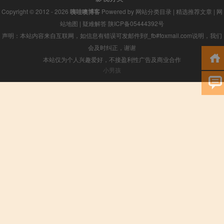
Copyright © 2012 - 2026
咦哇噢博客
Powered by
网站分类目录
|
精选推荐文章
|
网
站地图
|
疑难解答
陕ICP备05444392号
声明：本站内容来自互联网，如信息有错误可发邮件到f_fb#foxmail.com说明，我们
会及时纠正，谢谢
本站仅为个人兴趣爱好，不接盈利性广告及商业合作
小男孩