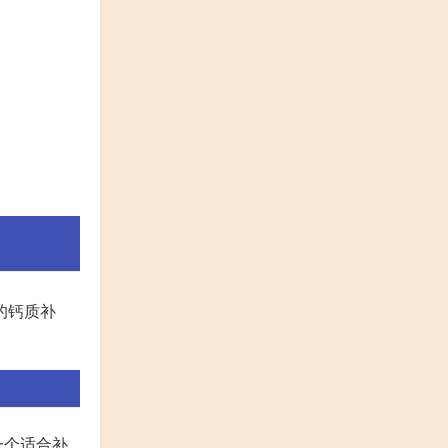
的钙质补
一个适合补