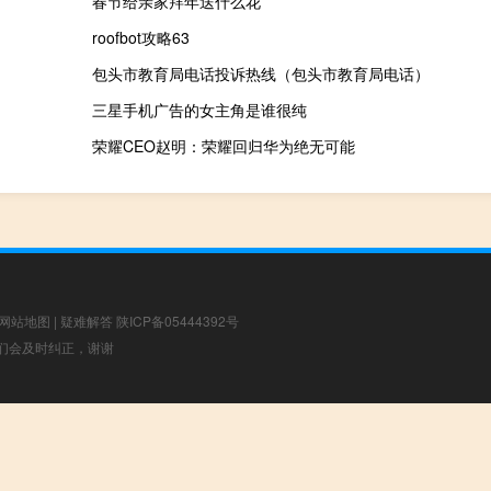
春节给亲家拜年送什么花
roofbot攻略63
包头市教育局电话投诉热线（包头市教育局电话）
三星手机广告的女主角是谁很纯
荣耀CEO赵明：荣耀回归华为绝无可能
网站地图
|
疑难解答
陕ICP备05444392号
，我们会及时纠正，谢谢