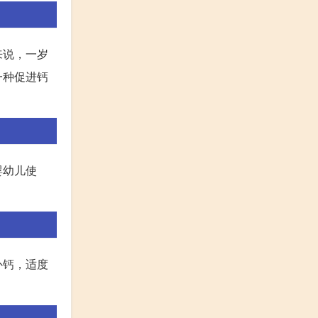
来说，一岁
一种促进钙
婴幼儿使
补钙，适度