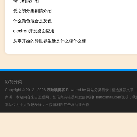
哥们剧情介绍
爱之初分集剧情介绍
什么颜色混合是灰色
electron开发桌面应用
从零开始的异世界生活是什么梗什么梗
影视分类
Copyright © 2012 - 2026
咦哇噢博客
Powered by
网站分类目录
|
精选推荐文章
|
声明：本站内容来自互联网，如信息有错误可发邮件到f_fb#foxmail.com说明
本站仅为个人兴趣爱好，不接盈利性广告及商业合作