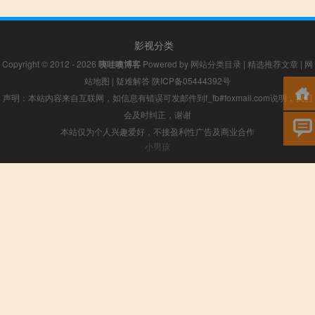
影视分类
Copyright © 2012 - 2026
咦哇噢博客
Powered by
网站分类目录
|
精选推荐文章
|
网
站地图
|
疑难解答
陕ICP备05444392号
声明：本站内容来自互联网，如信息有错误可发邮件到f_fb#foxmail.com说明，我们
会及时纠正，谢谢
本站仅为个人兴趣爱好，不接盈利性广告及商业合作
小男孩