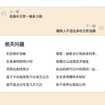
上一篇
老鼎丰元宵一箱多少袋
下一篇
哪类人不适合多吃元宵汤圆
相关问题
剑灵熔炉攻略
看图：秘鲁央行将政策利率从7.50%下调至7.25% 为连续第二个月降息
长夜难明剧情介绍
电脑怎么连接蓝牙键盘
哥斯拉剧情简介
执业药师可以中药西药一起考吗
盘子卡在锅里取不出来怎么办
实木床用哪种木材好
春节返乡过年是几月几日
双子座男生都花心吗