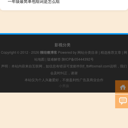
一年级最简单包组词是怎么组
影视分类
Copyright © 2012 - 2026
咦哇噢博客
Powered by
网站分类目录
|
精选推荐文章
|
网
站地图
|
疑难解答
陕ICP备05444392号
声明：本站内容来自互联网，如信息有错误可发邮件到f_fb#foxmail.com说明，我们
会及时纠正，谢谢
本站仅为个人兴趣爱好，不接盈利性广告及商业合作
小男孩