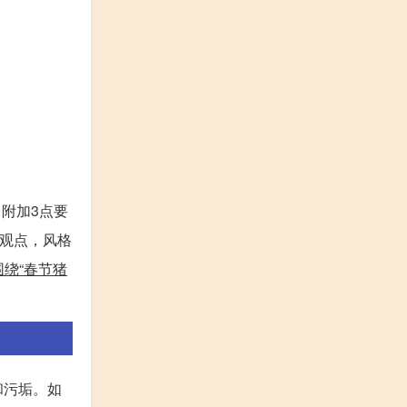
附加3点要
性观点，风格
围绕“春节猪
和污垢。如