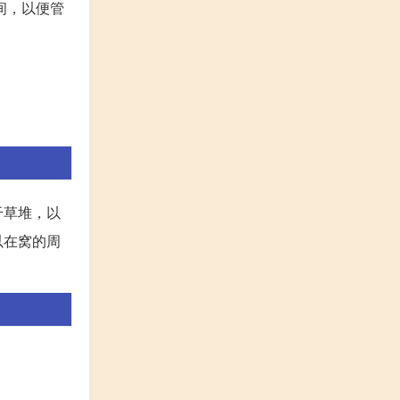
间，以便管
干草堆，以
以在窝的周