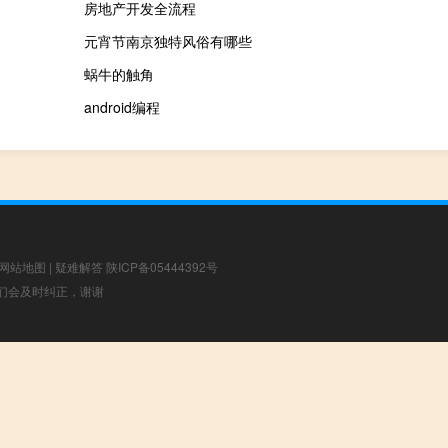
房地产开发全流程
元宵节南京独特风俗有哪些
蜗牛的触角
android编程
网站地图
|
疑难解答
陕ICP备05444392号
，我们会及时纠正，谢谢