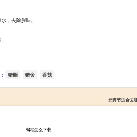
焯水，去除腥味。
内。
：
猪圈
猪舍
香菇
元宵节适合去
编程怎么下载