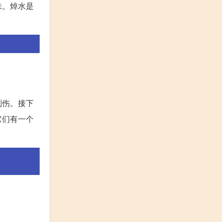
味。焯水是
刮伤。接下
它们有一个