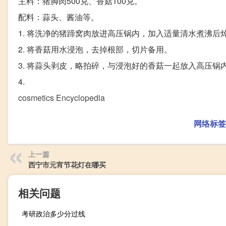
主料：猪脚肉500克、香菇100克。
配料：蒜头、酱油等。
1. 将洗净的猪蹄窝肉放进高压锅内，加入适量清水煮沸后
2. 将香菇用水浸泡，去掉根部，切片备用。
3. 将蒜头剥皮，略拍碎，与浸泡好的香菇一起放入高压锅
4.
cosmetics Encyclopedia
网络标签
上一篇
西宁市元宵节花灯在哪买
相关问题
考研政治多少分过线