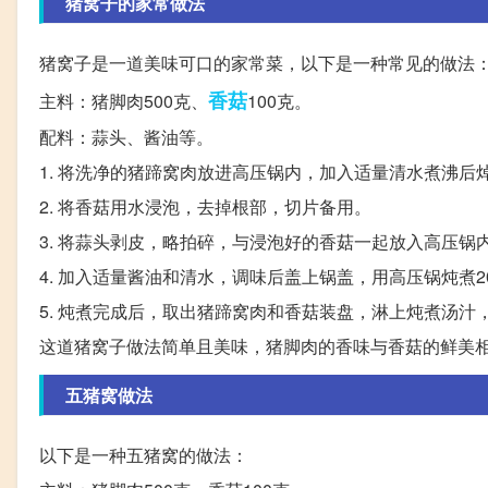
猪窝子的家常做法
猪窝子是一道美味可口的家常菜，以下是一种常见的做法
香菇
主料：猪脚肉500克、
100克。
配料：蒜头、酱油等。
1. 将洗净的猪蹄窝肉放进高压锅内，加入适量清水煮沸后
2. 将香菇用水浸泡，去掉根部，切片备用。
3. 将蒜头剥皮，略拍碎，与浸泡好的香菇一起放入高压锅
4. 加入适量酱油和清水，调味后盖上锅盖，用高压锅炖煮20
5. 炖煮完成后，取出猪蹄窝肉和香菇装盘，淋上炖煮汤汁
这道猪窝子做法简单且美味，猪脚肉的香味与香菇的鲜美
五猪窝做法
以下是一种五猪窝的做法：