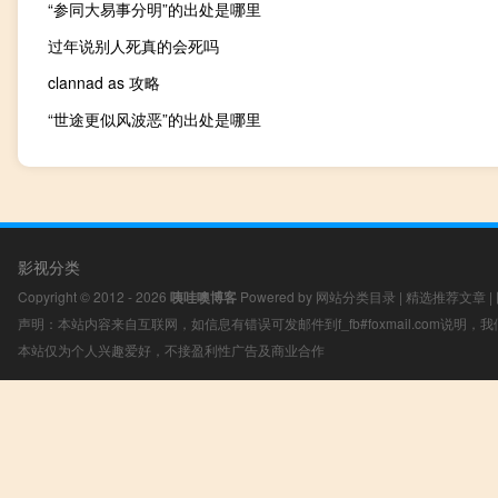
“参同大易事分明”的出处是哪里
过年说别人死真的会死吗
clannad as 攻略
“世途更似风波恶”的出处是哪里
影视分类
Copyright © 2012 - 2026
咦哇噢博客
Powered by
网站分类目录
|
精选推荐文章
|
声明：本站内容来自互联网，如信息有错误可发邮件到f_fb#foxmail.com说明
本站仅为个人兴趣爱好，不接盈利性广告及商业合作