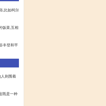
俗,比如柯尔
的饭菜,互相
谷丰登和平
他人则围着
这既是一种