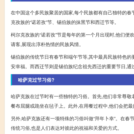
在中国这个多民族聚居的国家,每个民族都有自己独特的春
克孜族的“诺若孜”节、锡伯族的抹黑节和西迁节等。
柯尔克孜族的“诺若孜”节是每年的第一个月出现时,他们便
请客,展现出淳朴热情的民族风情。
锡伯族的传统节日有春节和端午节等,其中最具民族特色的
安幸福。而西迁节则是锡伯族纪念祖先西迁的重要节日,通
哈萨克过节习俗?
哈萨克族在过节时有一些独特的习俗。首先,他们非常尊敬老
餐布屈腿或跪坐在毡子上。此外,在用餐过程中,他们会把最
另外,哈萨克族还有一项特殊的习俗叫做“拜年卜幸”。在春
传统习俗,也是人们表达对彼此的祝福和关爱的方式。