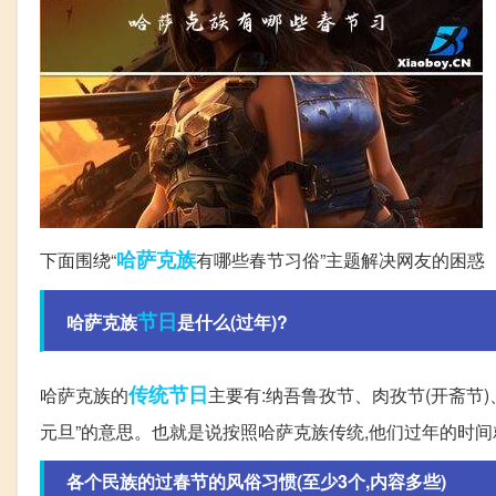
哈萨克族
下面围绕“
有哪些春节习俗”主题解决网友的困惑
节日
哈萨克族
是什么(过年)?
传统节日
哈萨克族的
主要有:纳吾鲁孜节、肉孜节(开斋节)
元旦”的意思。也就是说按照哈萨克族传统,他们过年的时
各个民族的过春节的风俗习惯(至少3个,内容多些)