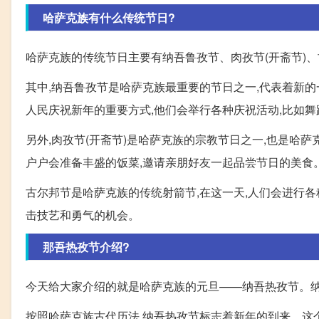
哈萨克族有什么传统节日?
哈萨克族的传统节日主要有纳吾鲁孜节、肉孜节(开斋节)
其中,纳吾鲁孜节是哈萨克族最重要的节日之一,代表着新的
人民庆祝新年的重要方式,他们会举行各种庆祝活动,比如
另外,肉孜节(开斋节)是哈萨克族的宗教节日之一,也是哈
户户会准备丰盛的饭菜,邀请亲朋好友一起品尝节日的美食
古尔邦节是哈萨克族的传统射箭节,在这一天,人们会进行
击技艺和勇气的机会。
那吾热孜节介绍?
今天给大家介绍的就是哈萨克族的元旦——纳吾热孜节。纳
按照哈萨克族古代历法,纳吾热孜节标志着新年的到来。这个