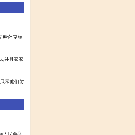
是哈萨克族
式,并且家家
是展示他们射
族人民会举