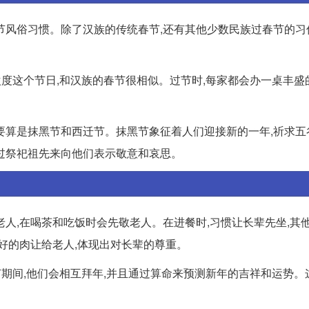
节风俗习惯。除了汉族的传统春节,还有其他少数民族过春节的习
欢度这个节日,和汉族的春节很相似。过节时,每家都会办一桌丰盛
要算是抹黑节和西迁节。抹黑节象征着人们迎接新的一年,祈求五
过祭祀祖先来向他们表示敬意和哀思。
人,在喝茶和吃饭时会先敬老人。在进餐时,习惯让长辈先坐,其
好的肉让给老人,体现出对长辈的尊重。
节期间,他们会相互拜年,并且通过算命来预测新年的吉祥和运势。