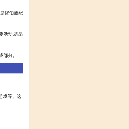
节是锡伯族纪
要活动,德昂
成部分。
。
游戏等。这