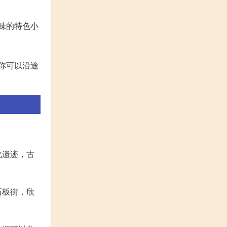
味的特色小
你可以沿途
化遗迹，古
石板街，欣