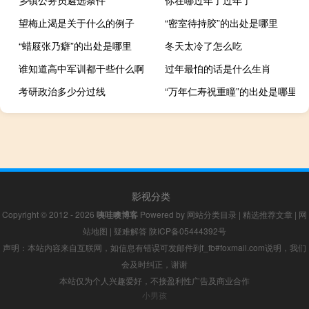
乡镇公务员遴选条件
你在哪过年了过年了
望梅止渴是关于什么的例子
“密室待持胶”的出处是哪里
“蜡屐张乃癖”的出处是哪里
冬天太冷了怎么吃
谁知道高中军训都干些什么啊
过年最怕的话是什么生肖
考研政治多少分过线
“万年仁寿祝重瞳”的出处是哪里
影视分类
Copyright © 2012 - 2026
咦哇噢博客
Powered by
网站分类目录
|
精选推荐文章
|
网
站地图
|
疑难解答
陕ICP备05444392号
声明：本站内容来自互联网，如信息有错误可发邮件到f_fb#foxmail.com说明，我们
会及时纠正，谢谢
本站仅为个人兴趣爱好，不接盈利性广告及商业合作
小男孩