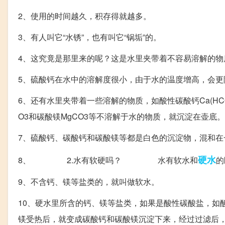
2、使用的时间越久，积存得就越多。
3、有人叫它“水锈”，也有叫它“锅垢”的。
4、这究竟是那里来的呢？这是水里夹带着不容易溶解的物质
5、硫酸钙在水中的溶解度很小，由于水的温度增高，会更
6、还有水里夹带着一些溶解的物质，如酸性碳酸钙Ca(HCO
O3和碳酸镁MgCO3等不溶解于水的物质，就沉淀在壶底。
7、硫酸钙、碳酸钙和碳酸镁等都是白色的沉淀物，混和在
硬水
8、 2.水有软硬吗？ 水有软水和
的
9、不含钙、镁等盐类的，就叫做软水。
10、硬水里所含的钙、镁等盐类，如果是酸性碳酸盐，如
镁受热后，就变成碳酸钙和碳酸镁沉淀下来，经过过滤后