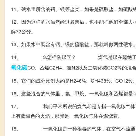
11、硬水里所含的钙、镁等盐类，如果是硫酸盐，如硫酸
12、因为这样的水虽然经过煮沸后，也不能把他们全部去掉
解72公分。
13、如果水中既含有钙、镁的硫酸盐，那就叫做两性硬水
14、 3.怎样防煤气？ 煤气是煤在隔绝了空气的
氧化碳
CO、乙烯C2H4、氮N2以及二氧化碳CO2等的混
15、它们的成分比例大约是H246%、CH438%、CO12%、
16、这些混合的气体里，氢、甲烷、一氧化碳和乙烯都是
17、 我们平常所说的煤气却是专指一氧化碳气体说
上有蓝绿色的火焰，那就是一氧化碳气体在燃烧着。
18、 一氧化碳是一种很毒的气体，在空气不流通的