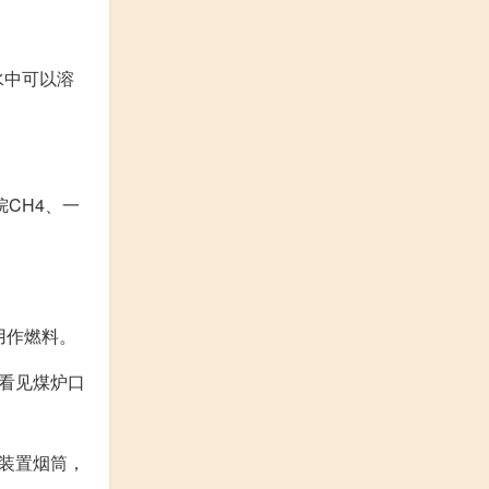
水中可以溶
CH4、一
用作燃料。
看见煤炉口
装置烟筒，