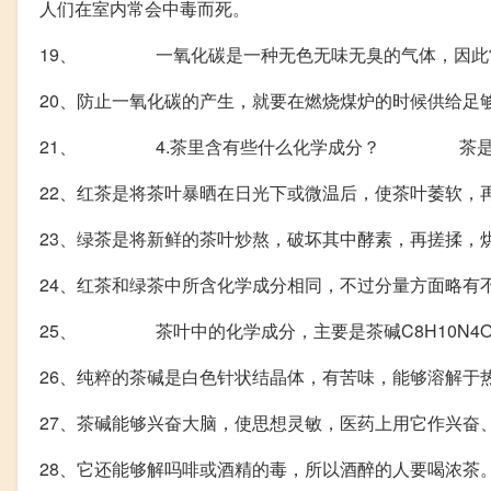
人们在室内常会中毒而死。
19、 一氧化碳是一种无色无味无臭的气体，因此常
20、防止一氧化碳的产生，就要在燃烧煤炉的时候供给足
21、 4.茶里含有些什么化学成分？ 茶是我国
22、红茶是将茶叶暴晒在日光下或微温后，使茶叶萎软，
23、绿茶是将新鲜的茶叶炒熬，破坏其中酵素，再搓揉，
24、红茶和绿茶中所含化学成分相同，不过分量方面略有
25、 茶叶中的化学成分，主要是茶碱C8H10N4O2
26、纯粹的茶碱是白色针状结晶体，有苦味，能够溶解于
27、茶碱能够兴奋大脑，使思想灵敏，医药上用它作兴奋
28、它还能够解吗啡或酒精的毒，所以酒醉的人要喝浓茶