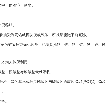
水中，而难溶于冷水。
。
大便秘结。
油受到高热就挥发变成气体，所以茶能泡不能煮沸。
矿物质或无机盐类，也就是指钠、钾、钙、镁、铁、硫、磷
，才为人体所利用。
酸盐、硫酸盐与磷酸盐最难吸收。
基本成分是磷酸钙与碳酸钙的重盐[Ca3(PO4)2]n.CaC
足。
类等。