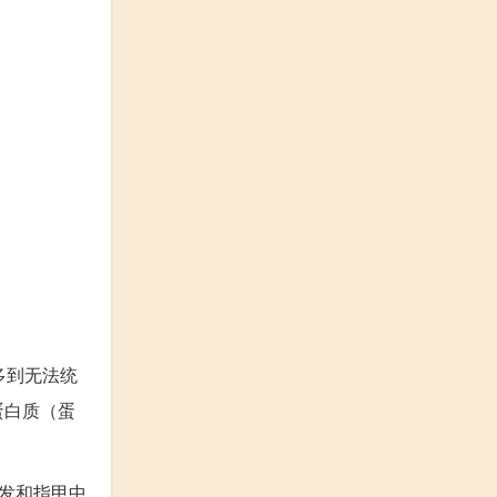
多到无法统
蛋白质（蛋
发和指甲中