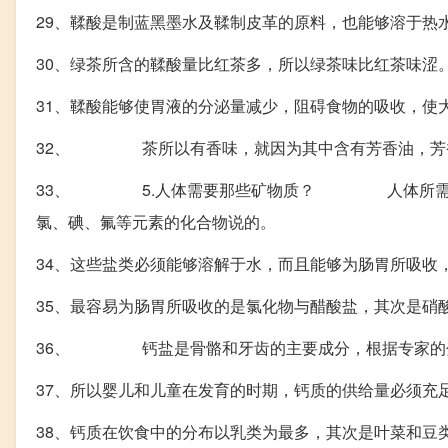
29、鞣酸是制蓝黑墨水及鞣制皮革的原料，也能够溶于热
30、绿茶所含的鞣酸量比红茶多，所以绿茶味比红茶味涩
31、鞣酸能够使胃液的分泌量减少，阻碍食物的吸收，使
32、 茶所以有香味，就因为其中含有芳香油，芳香
33、 5.人体需要那些矿物质？ 人体所需要的
氯、碘、氟等元素的化合物说的。
34、这些盐类必须能够溶解于水，而且能够为肠胃所吸收
35、最容易为肠胃所吸收的是氯化物与醋酸盐，其次是硝
36、 钙盐是骨骼和牙齿的主要成分，根据专家的分析，骨的
37、所以婴儿和儿童在发育的时期，钙质的供给量必须充
38、钙质在饮食中的分布以乳类为最多，其次是叶菜和豆