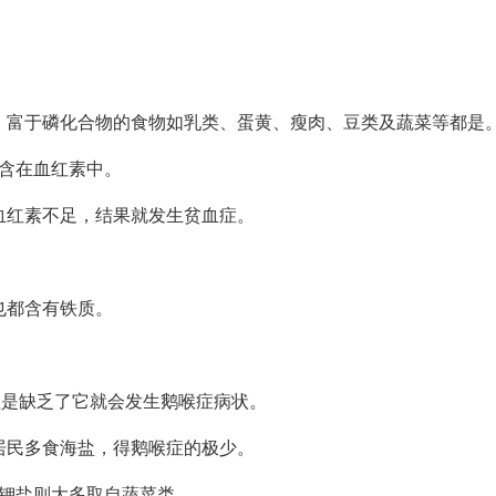
，富于磷化合物的食物如乳类、蛋黄、瘦肉、豆类及蔬菜等都是
含在血红素中。
血红素不足，结果就发生贫血症。
也都含有铁质。
。
，但是缺乏了它就会发生鹅喉症病状。
居民多食海盐，得鹅喉症的极少。
钾盐则大多取自蔬菜类。