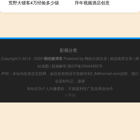
荒野大镖客4万经验多少级
拜年视频酒店创意
影视分类
Copyright © 2012 - 2026
咦哇噢博客
Powered by
网站分类目录
|
精选推荐文章
|
网
站地图
|
疑难解答
陕ICP备05444392号
声明：本站内容来自互联网，如信息有错误可发邮件到f_fb#foxmail.com说明，我们
会及时纠正，谢谢
本站仅为个人兴趣爱好，不接盈利性广告及商业合作
小男孩