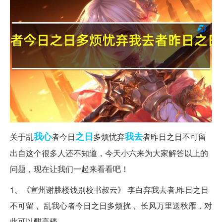
我心
之日
我去
关于乱
者今日
多烦忧弃
者昨日之日不可留
出自这个很多人还不知道，今天小六来为大家解答以上的
问题，现在让我们一起来看看吧！
1、《宣州谢脁楼饯别校书叔云》 李白弃我去者,昨日之日
不可留， 乱我心者今日之日多烦扰， 长风万里送秋雁，对
此可以酣高楼。