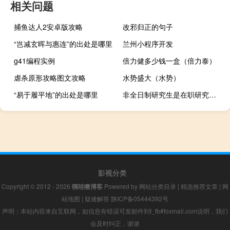
相关问题
捕鱼达人2安卓版攻略
改邪归正的句子
“岂减玄晖与惠连”的出处是哪里
兰州小程序开发
g41编程实例
倍力健多少钱一盒（倍力泰）
虐杀原形攻略图文攻略
水势盛大（水势）
“易于履平地”的出处是哪里
非全日制研究生是在职研究生么怎么报名的
影视分类
Copyright © 2012 - 2026
咦哇噢博客
Powered by
网站分类目录
|
精选推荐文章
|
网
站地图
|
疑难解答
陕ICP备05444392号
声明：本站内容来自互联网，如信息有错误可发邮件到f_fb#foxmail.com说明，我们
会及时纠正，谢谢