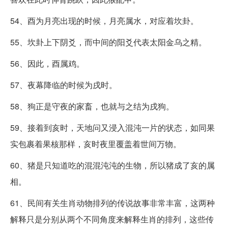
54、酉为月亮出现的时候，月亮属水，对应着坎卦。
55、坎卦上下阴爻，而中间的阳爻代表太阳金乌之精。
56、因此，酉属鸡。
57、夜幕降临的时候为戌时。
58、狗正是守夜的家畜，也就与之结为戌狗。
59、接着到亥时，天地问又浸入混沌一片的状态，如同果
实包裹着果核那样，亥时夜里覆盖着世间万物。
60、猪是只知道吃的混混沌沌的生物，所以猪成了亥的属
相。
61、民间有关生肖动物排列的传说故事非常丰富，这两种
解释只是分别从两个不同角度来解释生肖的排列，这些传