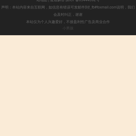
声明：本站内容来自互联网，如信息有错误可发邮件到f_fb#foxmail.com说明，我们
会及时纠正，谢谢
本站仅为个人兴趣爱好，不接盈利性广告及商业合作
小男孩