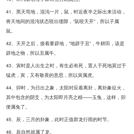
41、黑天苟地，混沌一片，鼠，时近夜半之际出来活动，
将天地间的混沌状态咬出缝隙，“鼠咬天开”，所以子属
鼠。
42、天开之后，接着要辟地，“地辟于丑”，牛耕田，该是
辟地之物，所以丑属牛。
43、寅时是人出生之时，有生必有死，置人于死地莫过于
猛虎，寅，又有敬畏的意思，所以寅属虎。
44、卯时，为日出之象，太阳对应着离卦，离卦象征火，
其中包含的阴爻，为太阳即月亮之精——玉兔，这样，卯
便属兔了。
45、辰，三月的卦象，此时正值群龙行雨的时节。
46、辰自然就属了龙。