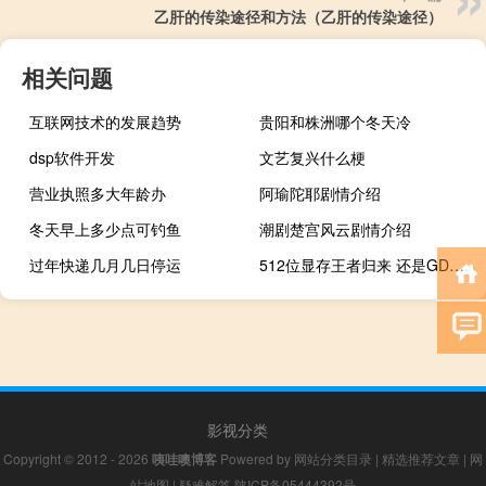
乙肝的传染途径和方法（乙肝的传染途径）
相关问题
互联网技术的发展趋势
贵阳和株洲哪个冬天冷
dsp软件开发
文艺复兴什么梗
营业执照多大年龄办
阿瑜陀耶剧情介绍
冬天早上多少点可钓鱼
潮剧楚宫风云剧情介绍
过年快递几月几日停运
512位显存王者归来 还是GDDR7！RTX 50史无前例飞跃
影视分类
Copyright © 2012 - 2026
咦哇噢博客
Powered by
网站分类目录
|
精选推荐文章
|
网
站地图
|
疑难解答
陕ICP备05444392号