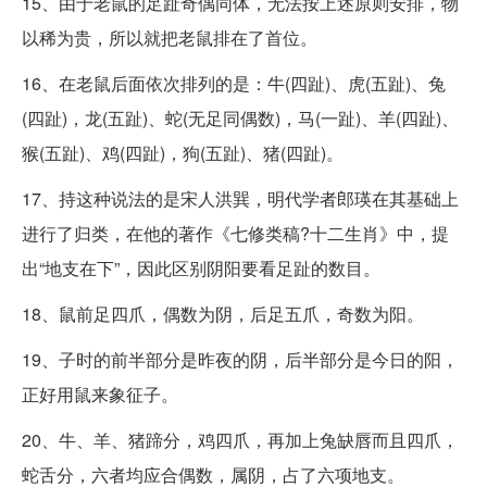
15、由于老鼠的足趾奇偶同体，无法按上述原则安排，物
以稀为贵，所以就把老鼠排在了首位。
16、在老鼠后面依次排列的是：牛(四趾)、虎(五趾)、兔
(四趾)，龙(五趾)、蛇(无足同偶数)，马(一趾)、羊(四趾)、
猴(五趾)、鸡(四趾)，狗(五趾)、猪(四趾)。
17、持这种说法的是宋人洪巽，明代学者郎瑛在其基础上
进行了归类，在他的著作《七修类稿?十二生肖》中，提
出“地支在下”，因此区别阴阳要看足趾的数目。
18、鼠前足四爪，偶数为阴，后足五爪，奇数为阳。
19、子时的前半部分是昨夜的阴，后半部分是今日的阳，
正好用鼠来象征子。
20、牛、羊、猪蹄分，鸡四爪，再加上兔缺唇而且四爪，
蛇舌分，六者均应合偶数，属阴，占了六项地支。