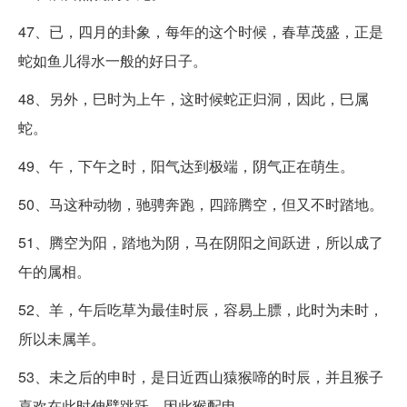
47、已，四月的卦象，每年的这个时候，春草茂盛，正是
蛇如鱼儿得水一般的好日子。
48、另外，巳时为上午，这时候蛇正归洞，因此，巳属
蛇。
49、午，下午之时，阳气达到极端，阴气正在萌生。
50、马这种动物，驰骋奔跑，四蹄腾空，但又不时踏地。
51、腾空为阳，踏地为阴，马在阴阳之间跃进，所以成了
午的属相。
52、羊，午后吃草为最佳时辰，容易上膘，此时为未时，
所以未属羊。
53、未之后的申时，是日近西山猿猴啼的时辰，并且猴子
喜欢在此时伸臂跳跃，因此猴配申。