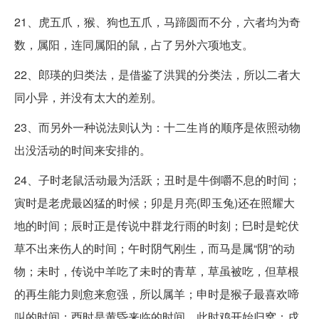
21、虎五爪，猴、狗也五爪，马蹄圆而不分，六者均为奇
数，属阳，连同属阳的鼠，占了另外六项地支。
22、郎瑛的归类法，是借鉴了洪巽的分类法，所以二者大
同小异，并没有太大的差别。
23、而另外一种说法则认为：十二生肖的顺序是依照动物
出没活动的时间来安排的。
24、子时老鼠活动最为活跃；丑时是牛倒嚼不息的时间；
寅时是老虎最凶猛的时候；卯是月亮(即玉兔)还在照耀大
地的时间；辰时正是传说中群龙行雨的时刻；巳时是蛇伏
草不出来伤人的时间；午时阴气刚生，而马是属“阴”的动
物；未时，传说中羊吃了未时的青草，草虽被吃，但草根
的再生能力则愈来愈强，所以属羊；申时是猴子最喜欢啼
叫的时间；酉时是黄昏来临的时间，此时鸡开始归窝；戌