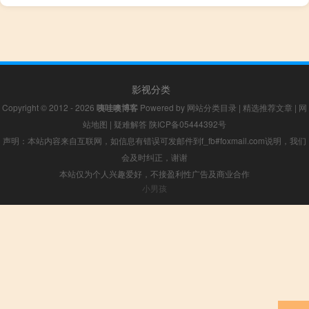
影视分类
Copyright © 2012 - 2026
咦哇噢博客
Powered by
网站分类目录
|
精选推荐文章
|
网
站地图
|
疑难解答
陕ICP备05444392号
声明：本站内容来自互联网，如信息有错误可发邮件到f_fb#foxmail.com说明，我们
会及时纠正，谢谢
本站仅为个人兴趣爱好，不接盈利性广告及商业合作
小男孩