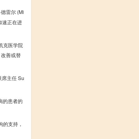
雷尔 (Mi
加速正在进
学凯克医学院
、改善或替
席主任 Su
病的患者的
构的支持，