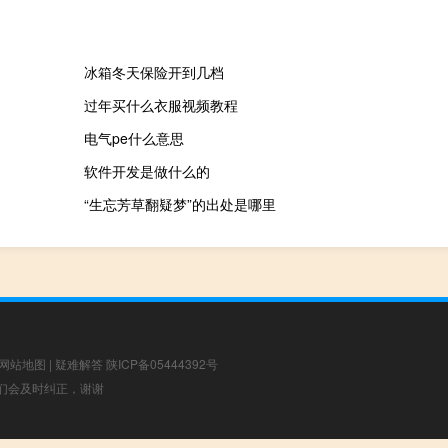
冰箱冬天保险开到几档
过年买什么衣服视频教程
电气pe什么意思
软件开发是做什么的
“生忘芳草翻疑梦”的出处是哪里
网站地图
|
疑难解答
陕ICP备05444392号
，我们会及时纠正，谢谢