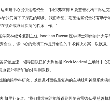
重建中心提供这笔资金 ，”阿尔弗雷德·E·曼慈善机构主席迈克·德
的出色工作给我们留下了深刻的印象。我们希望并期望这些资金将有助于
在致命或衰弱疾病的临床工作。”
学院神经修复副主任 Jonathan Russin 医学博士和南加州大
之间的合资企业 。该中心的最初工作是开创性的手术解决方案，以恢复
髓血流，领导团队已扩大到包括 Keck Medical 主动脉中心联
医学院血管外科部门的外科副教授。
创新的跨学科研究，以促进对面临最复杂的主动脉和神经系统疾
夫·凯里补充道。“我们非常幸运能够得到阿尔弗雷德·E·曼慈善机