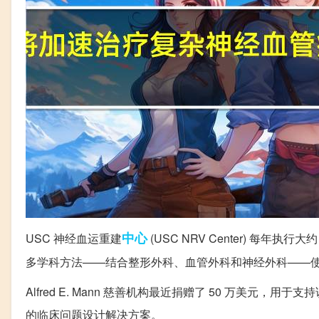
中心
USC 神经血运重建
(USC NRV Center) 每
多学科方法——结合整形外科、血管外科和神经外科——
Alfred E. Mann 慈善机构最近捐赠了 50 万美
的临床问题设计解决方案。