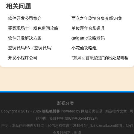
相关问题
软件开发公司简介
而立之年剧情分集介绍34集
罪案现场十一粉色房间攻略
单位拜年合影道具
软件开发解决方案
galgame攻略老妈
空调代码E6（空调代码）
小花仙攻略组
开发小程序公司
“东风回首毗陵道”的出处是哪里
影视分类
Copyright © 2012 - 2026
咦哇噢博客
Powered by
网站分类目录
|
精选推荐文章
|
网
站地图
|
疑难解答
陕ICP备05444392号
声明：本站内容来自互联网，如信息有错误可发邮件到f_fb#foxmail.com说明，我们
会及时纠正，谢谢