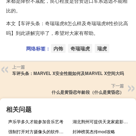
来都是降价不减配，良心程度是合资进口车系远远不能相
比的。
本文【车评头条：奇瑞瑞虎8怎么样及奇瑞瑞虎8性价比高
吗】到此讲解完毕了，希望对大家有帮助。
网络标签：
内饰
奇瑞瑞虎
瑞虎
上一篇
车评头条：MARVEL X安全性能如何及MARVEL X空间大吗
下一篇
什么是黄昏恋年龄段（什么是黄昏恋）
相关问题
声乐学多久才能参加音乐艺考
湖北荆州可提供天龙家庭影院维修服务地址在哪
强制打开对方摄像头的软件手机版（强制打开摄像头软件）
封神榜英杰传mod攻略