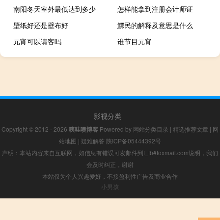
南阳冬天室外最低达到多少
怎样能拿到注册会计师证
壁纸好还是壁布好
鰥民的解释及意思是什么
元宵可以请客吗
谁节目元宵
影视分类
Copyright © 2012 - 2026
咦哇噢博客
Powered by
网站分类目录
|
精选推荐文章
|
网
站地图
|
疑难解答
陕ICP备05444392号
声明：本站内容来自互联网，如信息有错误可发邮件到f_fb#foxmail.com说明，我们
会及时纠正，谢谢
本站仅为个人兴趣爱好，不接盈利性广告及商业合作
小男孩