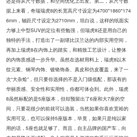
还是得从尺寸数据，和空间优化上出发。第二，从尺寸数
据上来看，奇瑞瑞虎8的长宽高尺寸设定为4700*1860*174
6mm，轴距尺寸设定为2710mm，坦白说，这样的纸面实
力够上中型SUV的定位有些勉强，但瑞虎8还是用自己的
独特的手法，打造出了一副堪比汉兰达的内部实用空间，
再加上瑞虎8在内饰上的踏实，和精致工艺设计，让整体
的内饰质感进一步升华。虽然在选材用料上，瑞虎8以木
纹元素、钢琴内饰、镀铬饰条、真皮和仿皮覆盖，来了一
次“大杂烩”，但只要你选择的不是入门级低配，那该有的
华丽质感、安全性和实用性，你都可体会到。此外，瑞虎
8虽然标配的是5座版本，但却预留出了6座和大7座的空
间，只要花很少的前就可以选装，当然如果你喜欢宽裕的
实用可见，也可以保持5座版本，毕竟，如果只是纯以家
用的话，5座也就足够了。而且，自主品牌的国产车，向