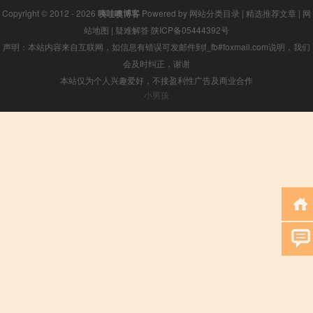
Copyright © 2012 - 2026
咦哇噢博客
Powered by
网站分类目录
|
精选推荐文章
|
网
站地图
|
疑难解答
陕ICP备05444392号
声明：本站内容来自互联网，如信息有错误可发邮件到f_fb#foxmail.com说明，我们
会及时纠正，谢谢
本站仅为个人兴趣爱好，不接盈利性广告及商业合作
小男孩