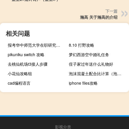
下一篇
瀚高 关于瀚高的介绍
相关问题
报考华中师范大学在职研究生不参加入学考试可以入学吗
8.10 打野攻略
pikuniku switch 攻略
梦幻西游空中婚礼任务
去桃仙机场t3接人步骤
侄子家过年送什么礼物好
小花仙攻略组
泡沫混凝土配合比计算（泡沫混凝土配合比）
cad编程语言
iphone files攻略
影视分类