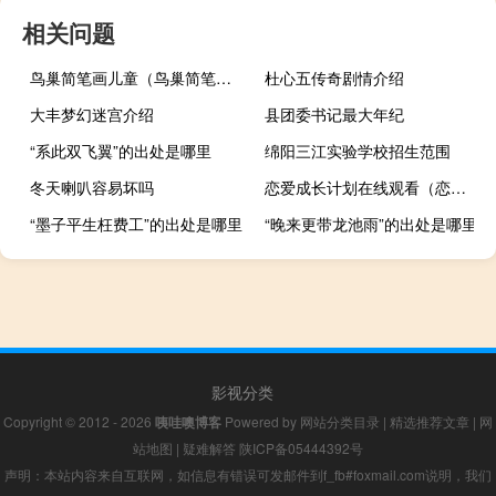
相关问题
鸟巢简笔画儿童（鸟巢简笔画）
杜心五传奇剧情介绍
大丰梦幻迷宫介绍
县团委书记最大年纪
“系此双飞翼”的出处是哪里
绵阳三江实验学校招生范围
冬天喇叭容易坏吗
恋爱成长计划在线观看（恋爱成长计划）
“墨子平生枉费工”的出处是哪里
“晚来更带龙池雨”的出处是哪里
影视分类
Copyright © 2012 - 2026
咦哇噢博客
Powered by
网站分类目录
|
精选推荐文章
|
网
站地图
|
疑难解答
陕ICP备05444392号
声明：本站内容来自互联网，如信息有错误可发邮件到f_fb#foxmail.com说明，我们