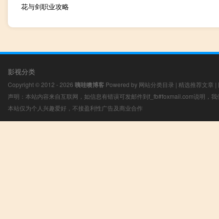
花与剑职业攻略
影视分类
Copyright © 2012 - 2026
咦哇噢博客
Powered by
网站分类目录
|
精选推荐文章
|
声明：本站内容来自互联网，如信息有错误可发邮件到f_fb#foxmail.com说明
本站仅为个人兴趣爱好，不接盈利性广告及商业合作