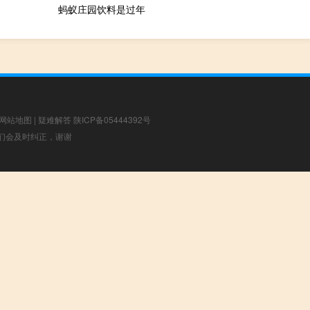
蚂蚁庄园饮料是过年
网站地图
|
疑难解答
陕ICP备05444392号
，我们会及时纠正，谢谢