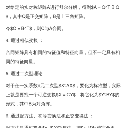
对给定的实对称矩阵A进行舒尔分解，得到$A = Q^T B Q
$，其中Q是正交矩阵，B是上三角矩阵。
令$C = B^T$，则C与A合同。
4. 通过相似变换 ：
合同矩阵具有相同的特征值和特征向量，但不一定具有相
同的特征向量。
5. 通过二次型理论 ：
对于任一实系数n元二次型$X\'AX$，要化为标准型，实际
上就是要找一个可逆变换$X = CY$，将它化为$Y\'BY$的
形式，其中B为对角阵。
6. 通过配方法、初等变换法和正交变换法 ：
配方法是通过将含$x_i$的项集中，按$x_i$配成完全平