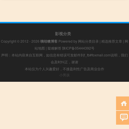
影视分类
Copyright © 2012 - 2026
咦哇噢博客
Powered by
网站分类目录
|
精选推荐文章
|
网
站地图
|
疑难解答
陕ICP备05444392号
声明：本站内容来自互联网，如信息有错误可发邮件到f_fb#foxmail.com说明，我们
会及时纠正，谢谢
本站仅为个人兴趣爱好，不接盈利性广告及商业合作
小男孩