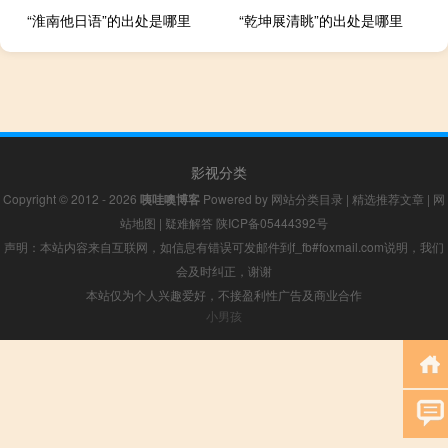
“淮南他日语”的出处是哪里
“乾坤展清眺”的出处是哪里
影视分类
Copyright © 2012 - 2026
咦哇噢博客
Powered by
网站分类目录
|
精选推荐文章
|
网
站地图
|
疑难解答
陕ICP备05444392号
声明：本站内容来自互联网，如信息有错误可发邮件到f_fb#foxmail.com说明，我们
会及时纠正，谢谢
本站仅为个人兴趣爱好，不接盈利性广告及商业合作
小男孩