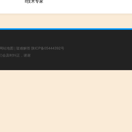
it技术专家
网站地图
|
疑难解答
陕ICP备05444392号
，我们会及时纠正，谢谢