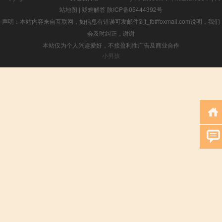
站地图
|
疑难解答
陕ICP备05444392号
声明：本站内容来自互联网，如信息有错误可发邮件到f_fb#foxmail.com说明，我们
会及时纠正，谢谢
本站仅为个人兴趣爱好，不接盈利性广告及商业合作
小男孩