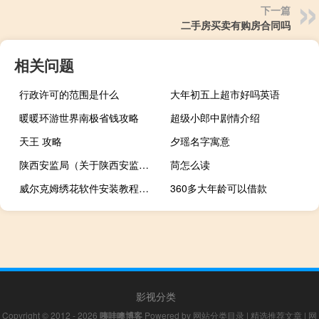
下一篇
二手房买卖有购房合同吗
相关问题
行政许可的范围是什么
大年初五上超市好吗英语
暖暖环游世界南极省钱攻略
超级小郎中剧情介绍
天王 攻略
夕瑶名字寓意
陕西安监局（关于陕西安监局的介绍）
苘怎么读
威尔克姆绣花软件安装教程（威尔克姆绣花软件下载）
360多大年龄可以借款
影视分类
Copyright © 2012 - 2026
咦哇噢博客
Powered by
网站分类目录
|
精选推荐文章
|
网