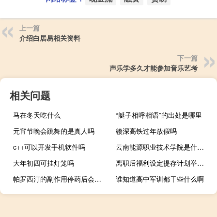
上一篇
介绍白居易相关资料
下一篇
声乐学多久才能参加音乐艺考
相关问题
马在冬天吃什么
“艇子相呼相语”的出处是哪里
元宵节晚会跳舞的是真人吗
赣深高铁过年放假吗
c++可以开发手机软件吗
云南能源职业技术学院是什么类别的学校
大年初四可挂灯笼吗
离职后福利设定提存计划举例（离职后福利 设定提存计划）
帕罗西汀的副作用停药后会好吗（帕罗西汀的副作用有哪些）
谁知道高中军训都干些什么啊