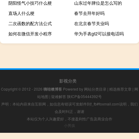
阴阳怪气小技巧什么梗
山东过年牌位是怎么写的
直场人什么梗
春节去拜年好吗
二次函数的配方法公式
在北京春节关业吗
如何在微信开发小程序
华为手表gt2可以接电话吗
影视分类
Copyright © 2012 - 2026
咦哇噢博客
Powered by
网站分类目录
|
精选推荐文章
|
网
站地图
|
疑难解答
陕ICP备05444392号
声明：本站内容来自互联网，如信息有错误可发邮件到f_fb#foxmail.com说明，我们
会及时纠正，谢谢
本站仅为个人兴趣爱好，不接盈利性广告及商业合作
小男孩