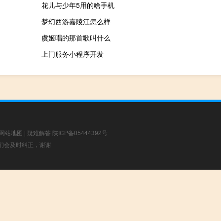
花儿与少年5用的啥手机
梦幻西游嘉陵江怎么样
虞姬唱的那首歌叫什么
上门服务小程序开发
网站地图
|
疑难解答
陕ICP备05444392号
，我们会及时纠正，谢谢