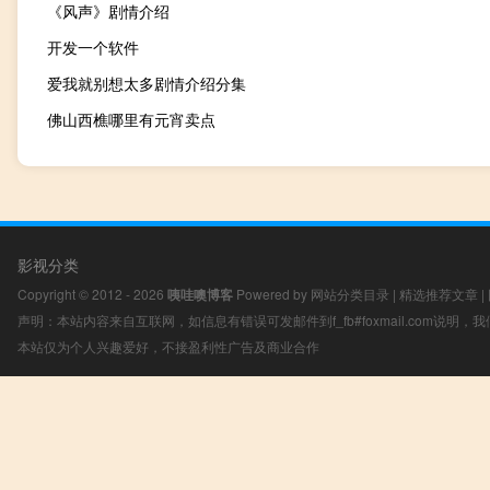
《风声》剧情介绍
开发一个软件
爱我就别想太多剧情介绍分集
佛山西樵哪里有元宵卖点
影视分类
Copyright © 2012 - 2026
咦哇噢博客
Powered by
网站分类目录
|
精选推荐文章
|
声明：本站内容来自互联网，如信息有错误可发邮件到f_fb#foxmail.com说明
本站仅为个人兴趣爱好，不接盈利性广告及商业合作