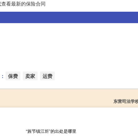
或查看最新的保险合同
：
保费
卖家
运费
东营司法学
“旌节镇江圻”的出处是哪里