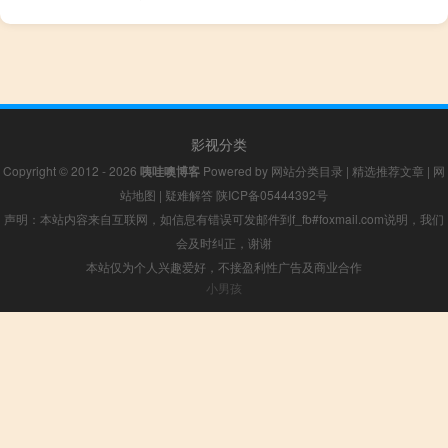
影视分类
Copyright © 2012 - 2026
咦哇噢博客
Powered by
网站分类目录
|
精选推荐文章
|
网
站地图
|
疑难解答
陕ICP备05444392号
声明：本站内容来自互联网，如信息有错误可发邮件到f_fb#foxmail.com说明，我们
会及时纠正，谢谢
本站仅为个人兴趣爱好，不接盈利性广告及商业合作
小男孩