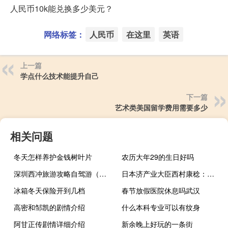
人民币10k能兑换多少美元？
网络标签：
人民币
在这里
英语
上一篇
学点什么技术能提升自己
下一篇
艺术类美国留学费用需要多少
相关问题
冬天怎样养护金钱树叶片
农历大年29的生日好吗
深圳西冲旅游攻略自驾游（深圳西冲旅游攻略）
日本济产业大臣西村康稔：铠侠株式会社（KIOXIA Corporation）对日本来说是一家重要的公司继续支持KIOXIA非常重要
冰箱冬天保险开到几档
春节放假医院休息吗武汉
高密和邹凯的剧情介绍
什么本科专业可以有纹身
阿甘正传剧情详细介绍
新余晚上好玩的一条街