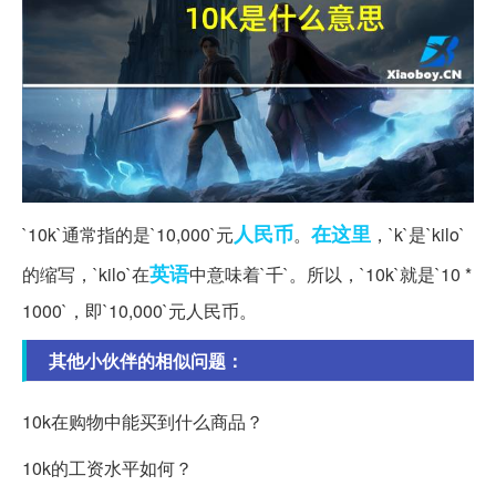
人民币
在这里
`10k`通常指的是`10,000`元
。
，`k`是`kilo`
英语
的缩写，`kilo`在
中意味着`千`。所以，`10k`就是`10 *
1000`，即`10,000`元人民币。
其他小伙伴的相似问题：
10k在购物中能买到什么商品？
10k的工资水平如何？