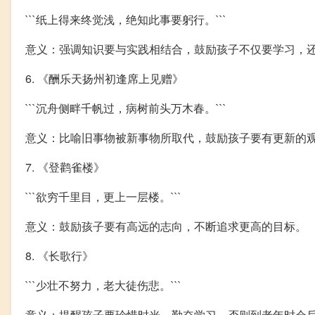
```纸上得来终觉浅，绝知此事要躬行。```
意义：强调知识要与实践相结合，鼓励孩子不仅要学习，
6. 《酬乐天扬州初逢席上见赠》
```沉舟侧畔千帆过，病树前头万木春。```
意义：比喻旧事物被新事物所取代，鼓励孩子要有更新的
7. 《登鹳雀楼》
```欲穷千里目，更上一层楼。```
意义：鼓励孩子要有高远的志向，不断追求更高的目标。
8. 《长歌行》
```少壮不努力，老大徒伤悲。```
意义：提醒孩子要珍惜时光，勤奋学习，否则到老年时会