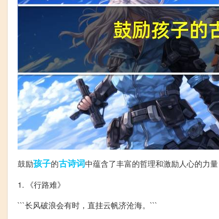
孩子
古诗词
鼓励
的
中蕴含了丰富的哲理和激励人心的力量
1. 《行路难》
```长风破浪会有时，直挂云帆济沧海。```