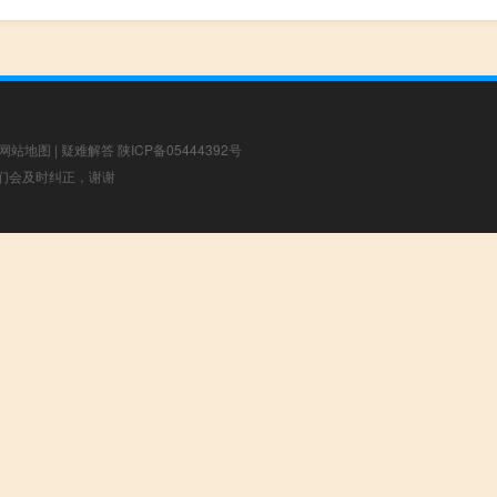
网站地图
|
疑难解答
陕ICP备05444392号
，我们会及时纠正，谢谢