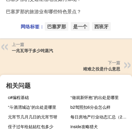
巴塞罗那的旅游业有哪些特色景点？
网络标签：
巴塞罗那
是一个
西班牙
上一篇
一兆瓦等于多少吨蒸汽
下一篇
靖难之役是什么意思
相关问题
c#编程基础
“做就新怀抱”的出处是哪里
“斗酒渭城边”的出处是哪里
b2驾照扣6分会怎么样
元宵节几月几日的元宵节呀
每日房地产行业动态汇总（2023-08-28）
侄子过年给姑姑红包多少
inside攻略猎犬