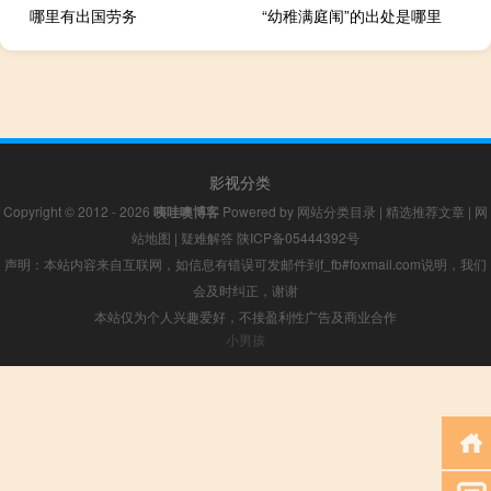
哪里有出国劳务
“幼稚满庭闱”的出处是哪里
影视分类
Copyright © 2012 - 2026
咦哇噢博客
Powered by
网站分类目录
|
精选推荐文章
|
网
站地图
|
疑难解答
陕ICP备05444392号
声明：本站内容来自互联网，如信息有错误可发邮件到f_fb#foxmail.com说明，我们
会及时纠正，谢谢
本站仅为个人兴趣爱好，不接盈利性广告及商业合作
小男孩