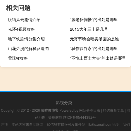
相关问题
版纳风云剧情介绍
“羸老反惆怅”的出处是哪里
光环4视频攻略
2015大年三十是几号
地下铁剧情分集介绍
元宵节晚会唱卖汤圆的是谁
山花烂漫的解释及造句
“耻作谀谷永”的出处是哪里
雪球vr攻略
“不愧山西士大夫”的出处是哪里
影视分类
Copyright © 2012 - 2026
咦哇噢博客
Powered by
网站分类目录
|
精选推荐文章
|
网
站地图
|
疑难解答
陕ICP备05444392号
声明：本站内容来自互联网，如信息有错误可发邮件到f_fb#foxmail.com说明，我们