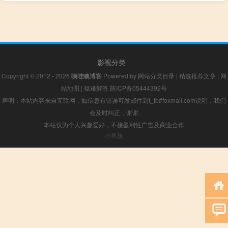
影视分类
Copyright © 2012 - 2026
咦哇噢博客
Powered by
网站分类目录
|
精选推荐文章
|
网
站地图
|
疑难解答
陕ICP备05444392号
声明：本站内容来自互联网，如信息有错误可发邮件到f_fb#foxmail.com说明，我们
会及时纠正，谢谢
本站仅为个人兴趣爱好，不接盈利性广告及商业合作
小男孩