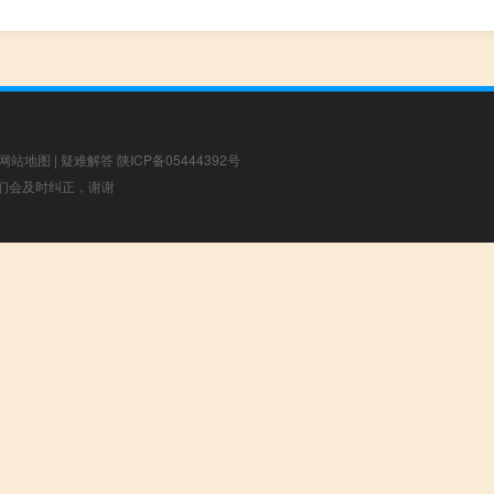
网站地图
|
疑难解答
陕ICP备05444392号
，我们会及时纠正，谢谢