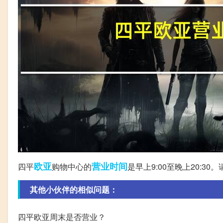
欧亚
营业时间
四平
购物中心的
是早上9:00至晚上20:3
其他小伙伴的相似问题：
四平欧亚周末是否营业？