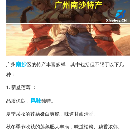
南沙
广州
区的特产丰富多样，其中包括但不限于以下几
种：
1. 新垦莲藕 ：
风味
品质优良，
独特。
夏季采收的莲藕嫩白爽脆，味道甘甜清香。
秋冬季节收获的莲藕肥大丰满，味道松粉、藕香浓郁。