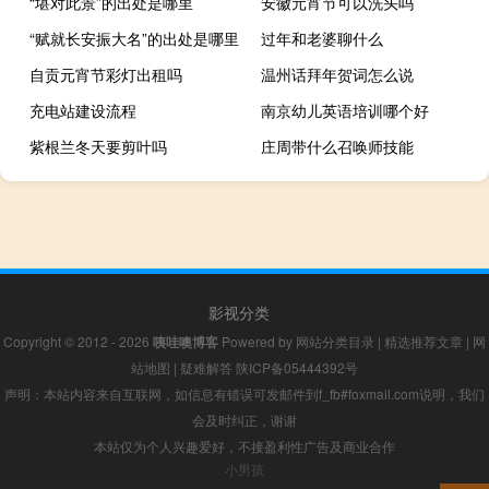
“堪对此景”的出处是哪里
安徽元宵节可以洗头吗
“赋就长安振大名”的出处是哪里
过年和老婆聊什么
自贡元宵节彩灯出租吗
温州话拜年贺词怎么说
充电站建设流程
南京幼儿英语培训哪个好
紫根兰冬天要剪叶吗
庄周带什么召唤师技能
影视分类
Copyright © 2012 - 2026
咦哇噢博客
Powered by
网站分类目录
|
精选推荐文章
|
网
站地图
|
疑难解答
陕ICP备05444392号
声明：本站内容来自互联网，如信息有错误可发邮件到f_fb#foxmail.com说明，我们
会及时纠正，谢谢
本站仅为个人兴趣爱好，不接盈利性广告及商业合作
小男孩